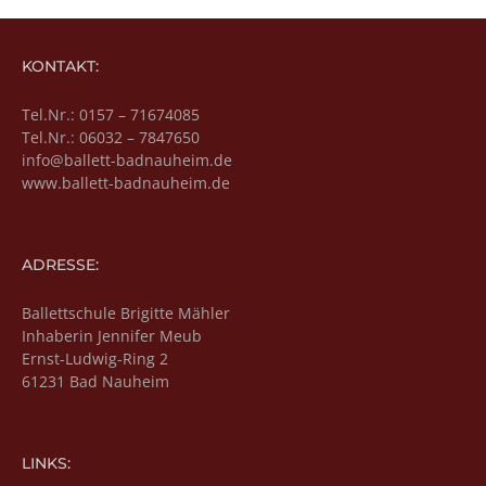
KONTAKT:
Tel.Nr.: 0157 – 71674085
Tel.Nr.: 06032 – 7847650
info@ballett-badnauheim.de
www.ballett-badnauheim.de
ADRESSE:
Ballettschule Brigitte Mähler
Inhaberin Jennifer Meub
Ernst-Ludwig-Ring 2
61231 Bad Nauheim
LINKS: