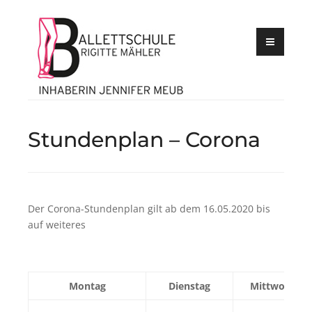
Inhaberin Jennifer
Skip
Meub
Ballettschul
to
Brigitte
content
Mähler
Stundenplan – Corona
Der Corona-Stundenplan gilt ab dem 16.05.2020 bis
auf weiteres
Montag
Dienstag
Mittwoch