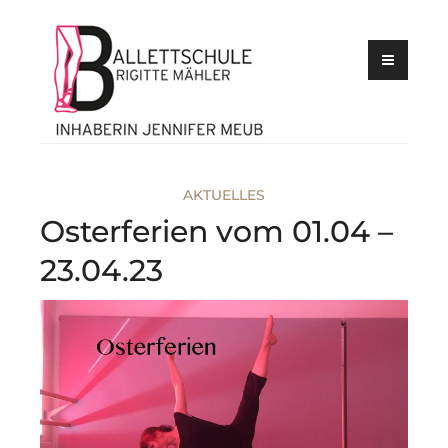
Inhaberin Jennifer
Skip
Meub
Ballettschul
to
Brigitte
content
Mähler
AKTUELLES
Osterferien vom 01.04 –
23.04.23