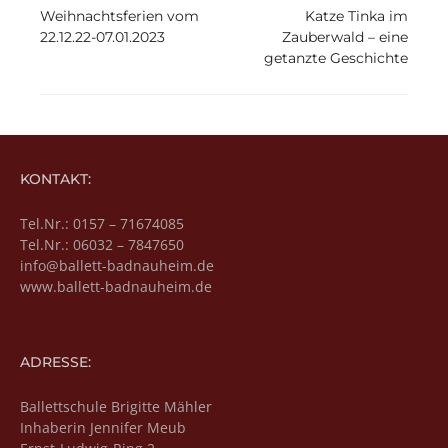
Weihnachtsferien vom
Katze Tinka im
22.12.22-07.01.2023
Zauberwald – eine
getanzte Geschichte
KONTAKT:
Tel.Nr.: 0157 – 71674085
Tel.Nr.: 06032 – 7847650
info@ballett-badnauheim.de
www.ballett-badnauheim.de
ADRESSE:
Ballettschule Brigitte Mähler
Inhaberin Jennifer Meub