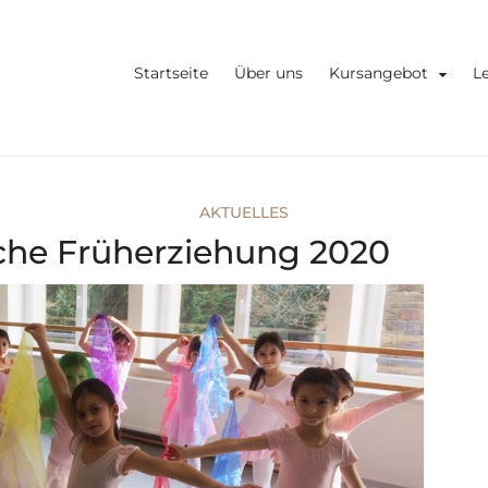
 Jennifer Meub
lettschule Brigitte Mähle
Startseite
Über uns
Kursangebot
L
AKTUELLES
che Früherziehung 2020